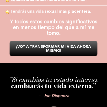
Tendrás una vida sexual más placentera.
Y todos estos cambios significativos
en menos tiempo del que a mí me
tomo.
¡VOY A TRANSFORMAR MI VIDA AHORA
MISMO!
“Si cambias tu estado interno,
cambiarás tu vida externa.”
– Joe Dispenza