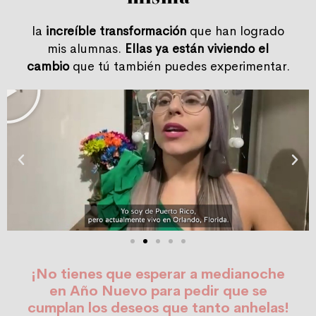
la
increíble transformación
que han logrado
mis alumnas.
Ellas ya están viviendo el
Play
cambio
que tú también puedes experimentar.
¡No tienes que esperar a medianoche
en Año Nuevo para pedir que se
cumplan los deseos que tanto anhelas!