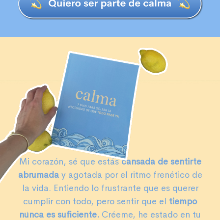
Mi corazón, sé que estás
cansada de sentirte
abrumada
y agotada por el ritmo frenético de
la vida. Entiendo lo frustrante que es querer
cumplir con todo, pero sentir que el
tiempo
nunca es suficiente.
Créeme, he estado en tu