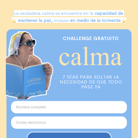
La verdadera calma se encuentra en la
capacidad de
mantener
la paz,
incluso
en medio de la tormenta
CHALLENGE GRATUITO
7 DÍAS PARA SOLTAR LA
NECESIDAD DE QUE TODO
PASE YA