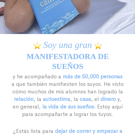
Soy una gran
MANIFESTADORA DE
SUEÑOS
y he acompañado a
más de 50,000 personas
a que también manifiesten los suyos. He visto
cómo muchos de mis alumnos han logrado la
relación,
la
autoestima
, la
casa
, el
dinero
y,
en general,
la vida de sus sueños.
Estoy aquí
para acompañarte a lograr los tuyos.
¿Estás lista para
dejar de correr y empezar a