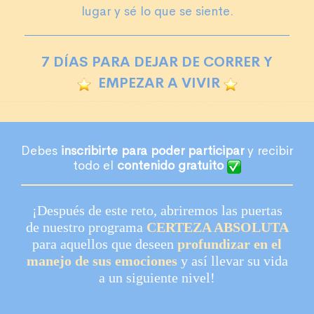
lugar y sé lo que se siente.
7 DÍAS PARA DEJAR DE CORRER Y
EMPEZAR A VIVIR
Debes
inscribirte para poder participar
y recibir
todo el
contenido gratuito
¡Después de este reto, abriremos las puertas
de nuestro programa
CERTEZA ABSOLUTA
para aquellos que deseen
profundizar en el
manejo de sus emociones
y así llevar su vida
a un siguiente nivel!