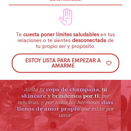
Te
cuesta poner límites saludables
en tus
relaciones o te sientes
desconectada
de
tu propio ser y propósito.
ESTOY LISTA PARA EMPEZAR A
AMARME
Alista tu
copa de champaña
, tu
skincare
y brindemos
por ti,
por
nosotras, y por todos los hermosos
días
llenos de amor propio
que están por
venir.