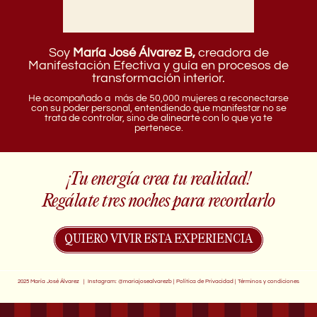
Soy
María José Álvarez B,
creadora de
Manifestación Efectiva y guía en procesos de
transformación interior.
He acompañado a más de 50,000 mujeres a reconectarse
con su poder personal, entendiendo que manifestar no se
trata de controlar, sino de alinearte con lo que ya te
pertenece.
¡Tu energía crea tu realidad!
Regálate tres noches para recordarlo
QUIERO VIVIR ESTA EXPERIENCIA
2025 María José Álvarez | Instagram:
@mariajosealvarezb
|
Política de Privacidad
| Términos y condiciones