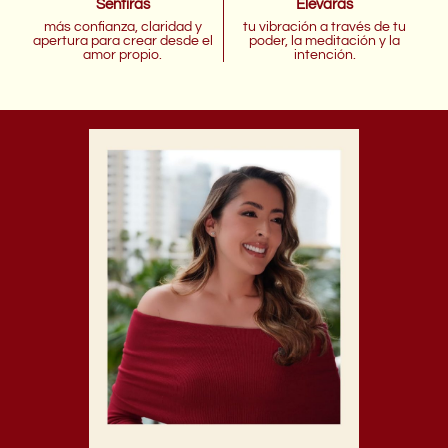
Sentirás
Elevarás
más confianza, claridad y
tu vibración a través de tu
apertura para crear desde el
poder, la meditación y la
amor propio.
intención.