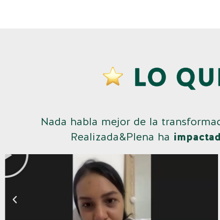
Nada habla mejor de la transformac
Realizada&Plena ha
impactad
Play