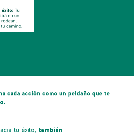
ina cada acción como un peldaño que te
o.
acia tu éxito,
también