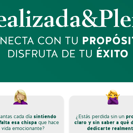
vantas cada día
sintiendo
¿Estás perdida sin un
pr
falta esa chispa
que hace
claro y sin saber a qué 
a vida emocionante?
dedicarte realmen