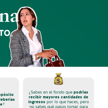
¿Sabes en el fondo que
podrías
opósito
recibir mayores cantidades de
deberías
ingresos
por lo que haces, pero
te
?
no sabes qué pasos tomar para