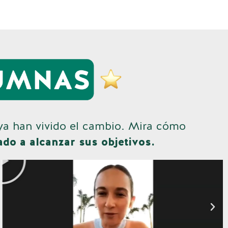
 ya han vivido el cambio. Mira cómo
do a alcanzar sus objetivos.
Play