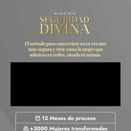
El método para convertirte en tu versión
más segura y vivir como la mujer que
admiras en redes, siendo tú misma.